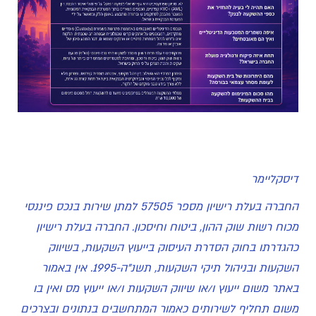
דיסקליימר
החברה בעלת רישיון מספר 57505 למתן שירות בנכס פיננסי
מכוח רשות שוק ההון, ביטוח וחיסכון. החברה בעלת רישיון
כהגדרתו בחוק הסדרת העיסוק בייעוץ השקעות, בשיווק
השקעות ובניהול תיקי השקעות, תשנ"ה-1995. אין באמור
באתר משום ייעוץ ו/או שיווק השקעות ו/או ייעוץ מס ואין בו
משום תחליף לשירותים כאמור המתחשבים בנתונים ובצרכים