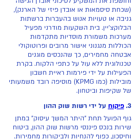
וחושפת את המשקיע לסיכוני אובדן הגישה
(שכחת סיסמאות או אובדן פיזי של הארנק),
גניבה או טעויות אנוש בהעברות ברשתות
הבלוקצ'יין. בית השקעות מודרני מפעיל
מערכות משמורת מוסדיות מתקדמות
הכוללות מנגנוני אישור מרובים ופרוטוקולי
אבטחה מחמירים, כך שהנכסים מוגנים
טכנולוגית ללא עול על כתפי הלקוח. בקרת
הפעילות על ידי פירמות ראיית חשבון
מובילות (כמו KPMG) מוסיפה רובד משמעותי
של שקיפות וביטחון.
3.
פיקוח
על ידי רשות שוק ההון
גוף הפועל תחת "היתר המשך עיסוק" במתן
שירות בנכס פיננסי מרשות שוק ההון, ביטוח
וחיסכון, כפוף להנחיות ולביקורות מחמירות.