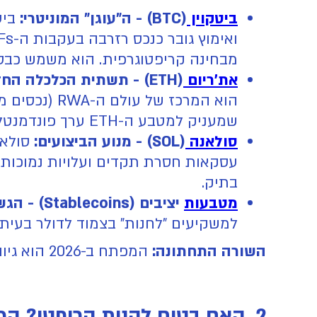
ביטקוין
(BTC) - ה"עוגן" המוניטרי:
מבחינה קריפטוגרפית. הוא משמש כבסי
את'ריום
(ETH) - תשתית הכלכלה החדשה:
הוא המרכז ש
שמעניק למטבע ה-ETH ערך פונדמנטלי כ"דלק" של המערכת הפיננסית המבוזרת.
סולאנה
(SOL) - מנוע הביצועים:
סולאנ
עסקאות חסרת תקדים ועלויות נמוכות מ
בתיק.
מטבעות
יציבים (Stablecoins) - הגשר לדולר:
למשקיעים "לחנות" בצמוד לדולר בעיתו
השורה התחתונה:
המפתח ב-2026 הוא גיוון. משקיע נבון בונה תמהיל המשלב יציבות (BTC), תשתית (ETH) וצמיחה (SOL).
2. האם בטוח לקנות קריפטו? המעבר מרגולציה של "חשד" לרגולציה של "אמון"