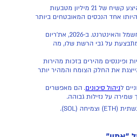
ביטקוין ממשיך לבסס את מעמדו כ"זהב דיגיטלי". עם היצע קשיח של 21 מיליון מטבעות
ביטקוין ל-2026 נשענת על נדירותו ועל היותו אחד הנכסים המאובטחים ביותר
אם ביטקוין הוא זהב, את'ריום הוא תשתית החשמל והאינטרנט. ב-2026, את'ריום
ח ומניות מתבצעת על גבי הרשת שלו, מה
 ופיננסים מהירים בזכות מהירות
מייצגת את החלק הצומח והמהיר יותר
ניהול סיכונים
. הם מאפשרים
שמירה על נזילות גבוהה.