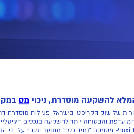
מס
במקור
גולטורית של שוק הקריפטו בישראל. פעילות מוסדרת ד
הפתרון המרכזי לבעיות המסורתיות: ProxiBit מספקת "נתיב כסף" מתוע