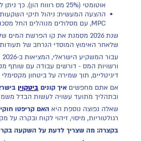
אוטומטי (25% מס רוווח הון). כך ניתן להפקיד ולמשוך כספים לבנק בצורה חלקה, שקופה וללא צורך בדוחות שנתיים מורכבים.
MPC, עם מסלולים מנוהלים החל מסכום התחלתי של 10,000 ש"ח.
שנת 2026 מסמנת את קו הפרשת המי
שלאחר האימוץ המוסדי הנרחב של תעודות הס
עב
ורשויות המס - דורשים עבודה עם שותף מק
דיגיטליים, תוך שמירה על ביטחון מקסימלי 
אם אתם מחפשים
איך קונים
ביטקוין
בישרא
ובתהליך מתועד עשויה לעשות הבדל משמעו
‍שאלה נפוצה נוספת היא
האם קריפטו חוקי
רגולטוריות, מיסוי, זיהוי לקוח ובקרה על מ
בקצרה: מה שצריך לדעת על השקעה בקריפטו 