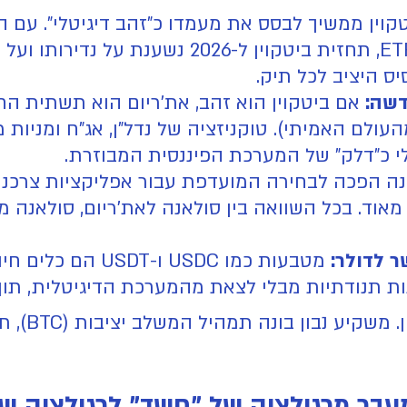
ואימוץ גובר כנכס רזרבה בעקבות ה-ETFs, תחזית 
ס היציב לכל תיק.
ל עולם ה-RWA (נכסים מהעולם האמיתי). טוקניזציה של נדל"ן, אג"
ה הפכה לבחירה המועדפת עבור אפליקציות צרכניות
אוד. בכל השוואה בין סולאנה לאת'ריום, סולאנה 
מטבעות כמו USDC ו-USDT הם כלים חיוניים ל
ת תנודתיות מבלי לצאת מהמערכת הדיגיטלית, תוך 