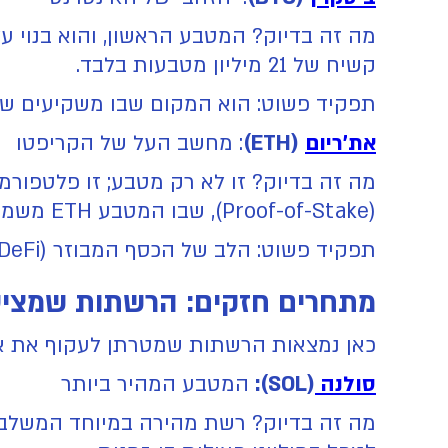
קשיח של 21 מיליון מטבעות בלבד.
תפקיד פשוט: הוא המקום שבו משקיעים שומר
את'ריום
(ETH)
: מחשב העל של הקריפטו
מה זה בדיוק? זו לא רק מטבע; זו פלטפורמ
(Proof-of-Stake), שבו המטבע ETH משמש לתשלום עמלות עבור השימוש ברשת.
תפקיד פשוט: הלב של הכסף המבוזר (DeFi) ושל שוק האסימונים הבלתי ניתנים להחלפה (NFTs). חיוני לעתיד האינטרנט הפיננסי.
מתחרים חזקים: הרשתות שמציעו
כאן נמצאות הרשתות שמטרתן לעקוף את את'
סולנה
(SOL):
המטבע המהיר ביותר