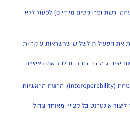
חקי רשת ופרויקטים מיידיים) לפעול ללא
קת את הפעילות לשלוש שרשראות עיקריות,
שת יציבה, מהירה וניתנת להתאמה אישית.
מה זה בדיוק? רשת שכל מטרתה היא לגרום לבלוקצ'יינים שונים "לדבר" זה עם זה בצורה מאובטחת (Interoperability). הרשת הראשיות
יצור אינטרנט בלוקצ'יין מאוחד וגדול