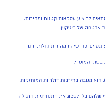
תאים לביצוע עסקאות קטנות ומהירות.
ת אבטחה של ביטקוין.
יים, כדי שיהיו מהירות וזולות יותר
 בשוק המוסדי.
ה זה בדיוק? זהו מטבע יציב (Stablecoin). ערכו תמיד צמוד לדולר האמריקאי (1 USDC = 1$). הוא מגובה ברזרבות דולריות המוחזקות
 שלהם בלי לספוג את התנודתיות הרגילה