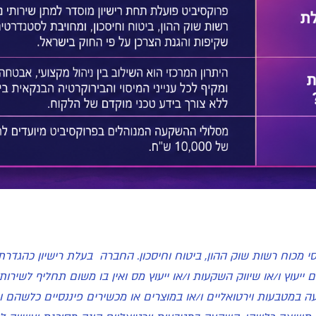
575 למתן שירות בנכס פיננסי מכוח רשות שוק ההון, ביטוח וחיסכון. החברה בעלת ר
ה-1995. אין באמור באתר משום ייעוץ ו/או שיווק השקעות ו/או ייעוץ מס ואין בו מש
במטבעות וירטואליים ו/או במוצרים או מכשירים פיננסיים כלשהם וא