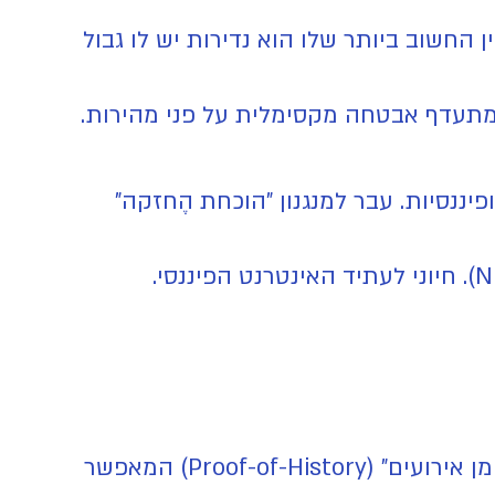
אשון, והוא בנוי על בסיס של "עבודה קשה" (Proof-of-Work). המאפיין החשוב ביותר שלו הוא נדירות יש לו גבול
 מתעדף אבטחה מקסימלית על פני מהירות.
ננסיות. עבר למנגנון "הוכחת הֶחזקה"
מה זה בדיוק? רשת מהירה במיוחד המשלבת טכניקות אימות חדישות. המערכת שלה יוצרת "יומן אירועים" (Proof-of-History) המאפשר