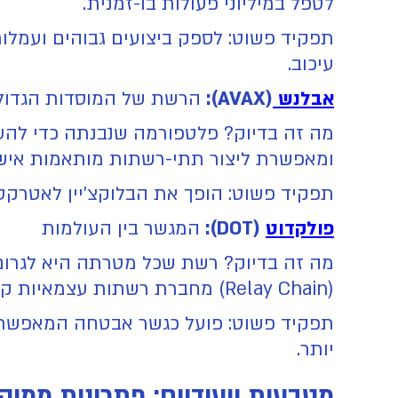
לטפל במיליוני פעולות בו-זמנית.
תפקיד פשוט: לספק ביצועים גבוהים ועמלות
עיכוב.
אבלנש
(AVAX):
הרשת של המוסדות הגדול
מה זה בדיוק? פלטפורמה שנבנתה כדי להענ
ומאפשרת ליצור תתי-רשתות מותאמות איש
תפקיד פשוט: הופך את הבלוקצ'יין לאטרקטי
פולקדוט
(DOT):
המגשר בין העולמות
(Relay Chain) מחברת רשתות עצמאיות קטנות יותר (Parachains).
תפקיד פשוט: פועל כגשר אבטחה המאפשר לנכס
יותר.
מטבעות ייעודיים: פתרונות ממוק