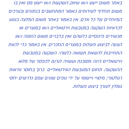
באתר משום ייעוץ ו/או שיווק השקעות ו/או ייעוץ מס ואין בו
משום תחליף לשירותים כאמור המתחשבים בנתונים ובצרכים
המיוחדים של כל אדם. אין באמור באתר משום המלצה בנוגע
לכדאיות השקעה במטבעות וירטואליים ו/או במוצרים או
מכשירים פיננסיים כלשהם ואין בדברים משום הזמנה ו/או
הצעה לביצוע פעולות במוצרים הנזכרים. אין באמור כדי להוות
התחייבות להשאת תשואה כלשהי. השקעה במטבעות
וירטואליים הינה מסוכנת ועשויה לגרום להפסד של מלוא
ההשקעה. תחום המטבעות הווירטואליים כרוך בחוסר וודאות
רגולטורי, מיסויי ויישומי על ידי גופים שונים עמם נדרשים יחסי
גומלין לצורך ביצוע פעולות.