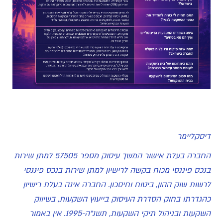
דיסקליימר
החברה בעלת אישור המשך עיסוק מספר 57505 למתן שירות
בנכס פיננסי מכוח בקשה לרישיון למתן שירות בנכס פיננסי
לרשות שוק ההון, ביטוח וחיסכון. החברה אינה בעלת רישיון
כהגדרתו בחוק הסדרת העיסוק בייעוץ השקעות, בשיווק
השקעות ובניהול תיקי השקעות, תשנ"ה-1995. אין באמור