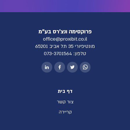
פרוקסימה ונצ'רס בע"מ
office@proxibit.co.il
מונטיפיורי 35 תל אביב 65201
טלפון:
073-3701564
דף בית
צור קשר
קריירה